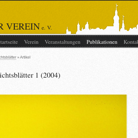
R VEREIN
e. V.
tartseite
Verein
Veranstaltungen
Publikationen
Konta
htsblätter
Artikel
chtsblätter 1 (2004)