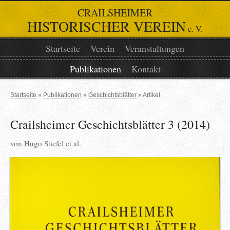
CRAILSHEIMER
HISTORISCHER VEREIN
e. V.
Startseite
Verein
Veranstaltungen
Publikationen
Kontakt
Startseite
Publikationen
Geschichtsblätter
Artikel
Crailsheimer Geschichtsblätter 3 (2014)
von
Hugo Stiefel et al.