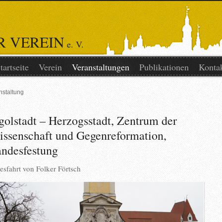
R VEREIN
e. V.
tartseite
Verein
Veranstaltungen
Publikationen
Konta
nstaltung
golstadt – Herzogsstadt, Zentrum der
ssenschaft und Gegenreformation,
ndesfestung
esfahrt von
Folker Förtsch