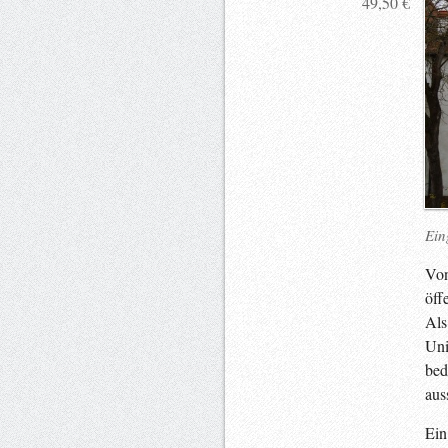
49,50 €
Ein
Von
öff
Als
Uni
bed
aus
Ein