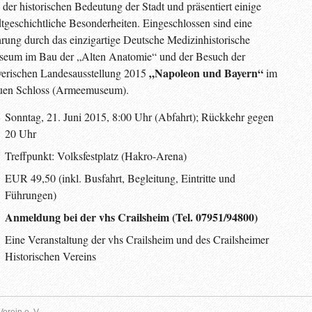
 der historischen Bedeutung der Stadt und präsentiert einige
dtgeschichtliche Besonderheiten. Eingeschlossen sind eine
rung durch das einzigartige Deutsche Medizinhistorische
eum im Bau der „Alten Anatomie“ und der Besuch der
„Napoleon
und
Bayern“
erischen Landesausstellung 2015
im
en Schloss (Armeemuseum).
Sonntag, 21. Juni 2015, 8:00 Uhr (Abfahrt); Rückkehr gegen
20 Uhr
Treffpunkt: Volksfestplatz (Hakro-Arena)
EUR 49,50 (inkl. Busfahrt, Begleitung, Eintritte und
Führungen)
Anmeldung
bei
der
vhs
Crailsheim
(Tel. 07951/94800)
Eine Veranstaltung der vhs Crailsheim und des Crailsheimer
Historischen Vereins
erein e. V.