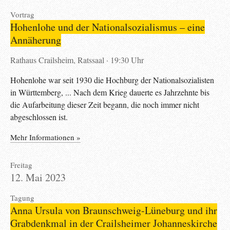
Vortrag
Hohenlohe und der Nationalsozialismus – eine
Annäherung
Rathaus Crailsheim, Ratssaal
19:30 Uhr
Hohenlohe war seit 1930 die Hochburg der Nationalsozialisten
in Württemberg, ... Nach dem Krieg dauerte es Jahrzehnte bis
die Aufarbeitung dieser Zeit begann, die noch immer nicht
abgeschlossen ist.
Mehr Informationen »
Freitag
12. Mai 2023
Tagung
Anna Ursula von Braunschweig-Lüneburg und ihr
Grabdenkmal in der Crailsheimer Johanneskirche